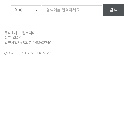
검색
주식회사 26킬로미터
대표: 김순수
법인사업자번호: 711-88-02746
©26km Inc. ALL RIGHTS RESERVED.