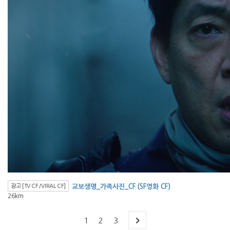
광고 [TV CF/VIRAL CF]
교보생명_가족사진_CF (SF영화 CF)
26km
1
2
3