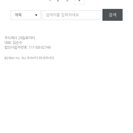
검색
주식회사 26킬로미터
대표: 김순수
법인사업자번호: 711-88-02746
©26km Inc. ALL RIGHTS RESERVED.